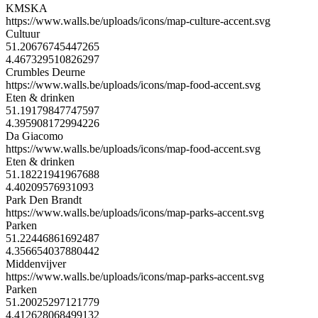
KMSKA
https://www.walls.be/uploads/icons/map-culture-accent.svg
Cultuur
51.20676745447265
4.467329510826297
Crumbles Deurne
https://www.walls.be/uploads/icons/map-food-accent.svg
Eten & drinken
51.19179847747597
4.395908172994226
Da Giacomo
https://www.walls.be/uploads/icons/map-food-accent.svg
Eten & drinken
51.18221941967688
4.40209576931093
Park Den Brandt
https://www.walls.be/uploads/icons/map-parks-accent.svg
Parken
51.22446861692487
4.356654037880442
Middenvijver
https://www.walls.be/uploads/icons/map-parks-accent.svg
Parken
51.20025297121779
4.412628068499132