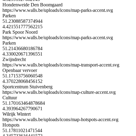
Hondenweide Den Boomgaard
https://www.walls.be/uploads/icons/map-parks-accent.svg
Parken
51.23088587374944
4.421551777562215
Park Spoor Noord
https://www.walls.be/uploads/icons/map-parks-accent.svg
Parken
51.21436680186784
4.330020671396551
Zwijndrecht
https://www.walls.be/uploads/icons/map-transport-accent.svg
Openbaar vervoer
51.17153756060548
4.370228068456152
Sportcentrum Stuivenberg
https://www.walls.be/uploads/icons/map-culture-accent.svg
Cultuur
51.170163464878684
4.393964267790671
Wilrijk Wintert
https://www.walls.be/uploads/icons/map-hotspots-accent.svg
Hotspots
51.17811021471544
4.345733616441572