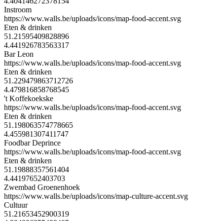
4.404146272378154
Instroom
https://www.walls.be/uploads/icons/map-food-accent.svg
Eten & drinken
51.21595409828896
4.441926783563317
Bar Leon
https://www.walls.be/uploads/icons/map-food-accent.svg
Eten & drinken
51.229479863712726
4.479816858768545
't Koffekoekske
https://www.walls.be/uploads/icons/map-food-accent.svg
Eten & drinken
51.198063574778665
4.455981307411747
Foodbar Deprince
https://www.walls.be/uploads/icons/map-food-accent.svg
Eten & drinken
51.19888357561404
4.44197652403703
Zwembad Groenenhoek
https://www.walls.be/uploads/icons/map-culture-accent.svg
Cultuur
51.21653452900319