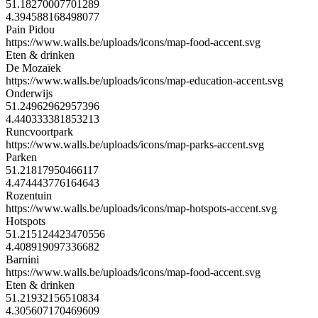
51.18270007701289
4.394588168498077
Pain Pidou
https://www.walls.be/uploads/icons/map-food-accent.svg
Eten & drinken
De Mozaïek
https://www.walls.be/uploads/icons/map-education-accent.svg
Onderwijs
51.24962962957396
4.440333381853213
Runcvoortpark
https://www.walls.be/uploads/icons/map-parks-accent.svg
Parken
51.21817950466117
4.474443776164643
Rozentuin
https://www.walls.be/uploads/icons/map-hotspots-accent.svg
Hotspots
51.215124423470556
4.408919097336682
Barnini
https://www.walls.be/uploads/icons/map-food-accent.svg
Eten & drinken
51.21932156510834
4.305607170469609