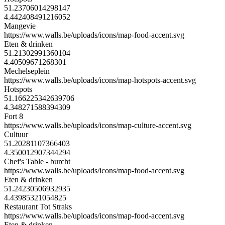
51.23706014298147
4.442408491216052
Mangevie
https://www.walls.be/uploads/icons/map-food-accent.svg
Eten & drinken
51.21302991360104
4.40509671268301
Mechelseplein
https://www.walls.be/uploads/icons/map-hotspots-accent.svg
Hotspots
51.166225342639706
4.348271588394309
Fort 8
https://www.walls.be/uploads/icons/map-culture-accent.svg
Cultuur
51.20281107366403
4.350012907344294
Chef's Table - burcht
https://www.walls.be/uploads/icons/map-food-accent.svg
Eten & drinken
51.24230506932935
4.43985321054825
Restaurant Tot Straks
https://www.walls.be/uploads/icons/map-food-accent.svg
Eten & drinken