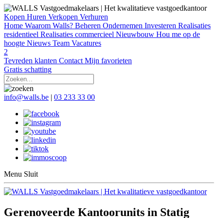
Kopen
Huren
Verkopen
Verhuren
Home
Waarom Walls?
Beheren
Ondernemen
Investeren
Realisaties
residentieel
Realisaties commercieel
Nieuwbouw
Hou me op de
hoogte
Nieuws
Team
Vacatures
2
Tevreden klanten
Contact
Mijn favorieten
Gratis schatting
info@walls.be
|
03 233 33 00
Menu
Sluit
Gerenoveerde Kantoorunits in Statig