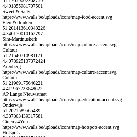
51.17059002308759
4.401855981707501
Sweet & Salty
https://www.walls.be/uploads/icons/map-food-accent.svg
Eten & drinken
51.201413610348226
4.346170010162797
Sint-Martinuskerk
https://www.walls.be/uploads/icons/map-culture-accent.svg
Cultuur
51.21540710981171
4.4078925137372424
Arenberg
https://www.walls.be/uploads/icons/map-culture-accent.svg
Cultuur
51.21969175646221
4.411967223648622
AP Lange Nieuwstraat
https://www.walls.be/uploads/icons/map-education-accent.svg
Onderwijs
51.2021589565489
4.337803439317581
Cinema4You
https://www.walls.be/uploads/icons/map-hotspots-accent.svg
Hotspots