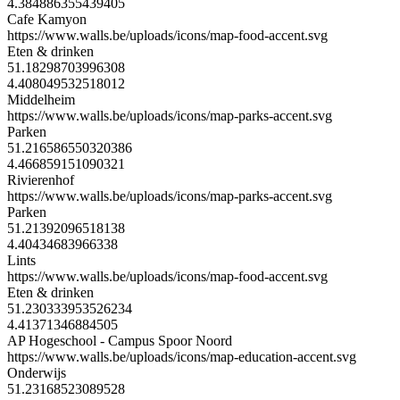
4.384886355439405
Cafe Kamyon
https://www.walls.be/uploads/icons/map-food-accent.svg
Eten & drinken
51.18298703996308
4.408049532518012
Middelheim
https://www.walls.be/uploads/icons/map-parks-accent.svg
Parken
51.216586550320386
4.466859151090321
Rivierenhof
https://www.walls.be/uploads/icons/map-parks-accent.svg
Parken
51.21392096518138
4.40434683966338
Lints
https://www.walls.be/uploads/icons/map-food-accent.svg
Eten & drinken
51.230333953526234
4.41371346884505
AP Hogeschool - Campus Spoor Noord
https://www.walls.be/uploads/icons/map-education-accent.svg
Onderwijs
51.23168523089528