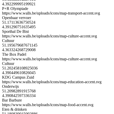
4.392299995199921
P+R Olympiade
https://www.walls.be/uploads/icons/map-transport-accent.svg
Openbaar vervoer
51.17113636750524
4.391290751635495
Sporthal De Bist
https://www.walls.be/uploads/icons/map-culture-accent.svg
Cultuur
51.195679687671145
4.363324268729008
The Box Padel
https://www.walls.be/uploads/icons/map-culture-accent.svg
Cultuur
51.202458108925036
4.390449610826045
KDG Campus Zuid
https://www.walls.be/uploads/icons/map-education-accent.svg
Onderwijs
51.20982891915768
4.390842597336334
Bar Barbure
https://www.walls.be/uploads/icons/map-food-accent.svg
Eten & drinken
51.180839015092886