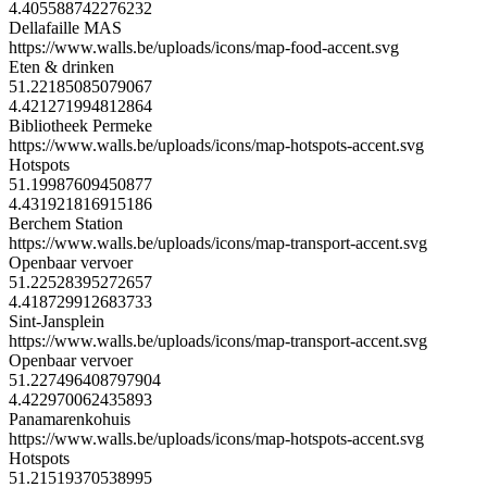
4.405588742276232
Dellafaille MAS
https://www.walls.be/uploads/icons/map-food-accent.svg
Eten & drinken
51.22185085079067
4.421271994812864
Bibliotheek Permeke
https://www.walls.be/uploads/icons/map-hotspots-accent.svg
Hotspots
51.19987609450877
4.431921816915186
Berchem Station
https://www.walls.be/uploads/icons/map-transport-accent.svg
Openbaar vervoer
51.22528395272657
4.418729912683733
Sint-Jansplein
https://www.walls.be/uploads/icons/map-transport-accent.svg
Openbaar vervoer
51.227496408797904
4.422970062435893
Panamarenkohuis
https://www.walls.be/uploads/icons/map-hotspots-accent.svg
Hotspots
51.21519370538995