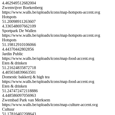
4.462949512682004
Zwemvijver Boekenberg
https://www.walls.be/uploads/icons/map-hotspots-accent.svg
Hotspots
51.20098911263607
4.336548697662109
Sportpark De Wallen
https://www.walls.be/uploads/icons/map-hotspots-accent.svg
Hotspots
51.19812910106066
4.44370442802856
Jardin Public
https://www.walls.be/uploads/icons/map-food-accent.svg
Eten & drinken
51.21624835872718
4.405034839663501
Domestic bakkerij & high tea
https://www.walls.be/uploads/icons/map-food-accent.svg
Eten & drinken
51.247472472118886
4.448586097056963
Zwembad Park van Merksem
https://www.walls.be/uploads/icons/map-culture-accent.svg
Cultuur
51.17816402208643