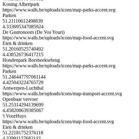
Koning Albertpark
https://www.walls.be/uploads/icons/map-parks-accent.svg
Parken
51.21110612498839
4.333695347085924
De Gastronoom (De Vos Youri)
https://www.walls.be/uploads/icons/map-food-accent.svg
Eten & drinken
51.20160525740492
4.438526736417215
Hondenpark Borsbeeksebrug
https://www.walls.be/uploads/icons/map-parks-accent.svg
Parken
51.246447797061144
4.425043224765729
Antwerpen-Luchtbal
https://www.walls.be/uploads/icons/map-transport-accent.svg
Openbaar vervoer
51.25314294139699
4.458208639385067
't VoorHuys
https://www.walls.be/uploads/icons/map-food-accent.svg
Eten & drinken
51.22181752376118
4.32991127682143