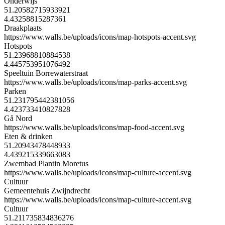
Onderwijs
51.20582715933921
4.43258815287361
Draakplaats
https://www.walls.be/uploads/icons/map-hotspots-accent.svg
Hotspots
51.23968810884538
4.445753951076492
Speeltuin Borrewaterstraat
https://www.walls.be/uploads/icons/map-parks-accent.svg
Parken
51.231795442381056
4.423733410827828
Gå Nord
https://www.walls.be/uploads/icons/map-food-accent.svg
Eten & drinken
51.20943478448933
4.439215339663083
Zwembad Plantin Moretus
https://www.walls.be/uploads/icons/map-culture-accent.svg
Cultuur
Gemeentehuis Zwijndrecht
https://www.walls.be/uploads/icons/map-culture-accent.svg
Cultuur
51.211735834836276