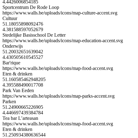
4.4426006854185
Sportcentrum De Rode Loop
https://www.walls.be/uploads/icons/map-culture-accent.svg
Cultuur
51.18055898092476
4.381588597052679
Stedelijke Basisschool De Letter
https://www.walls.be/uploads/icons/map-education-accent.svg
Onderwijs
51.20032651639042
4.430505610545527
Bar'rique
https://www.walls.be/uploads/icons/map-food-accent.svg
Eten & drinken
51.160585462948205
4.395588490017708
Park Van Eeden
https://www.walls.be/uploads/icons/map-parks-accent.svg
Parken
51.24900665226905
4.446697439384784
Tea bar L’arteasan
https://www.walls.be/uploads/icons/map-food-accent.svg
Eten & drinken
51.250934380636544