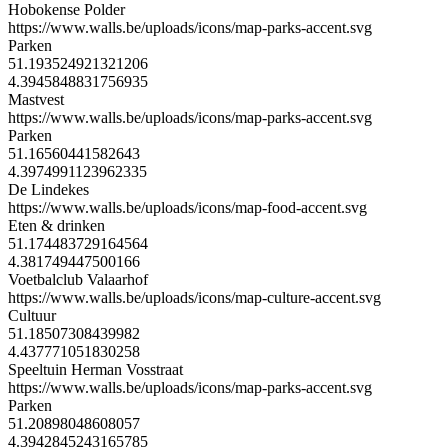
Hobokense Polder
https://www.walls.be/uploads/icons/map-parks-accent.svg
Parken
51.193524921321206
4.3945848831756935
Mastvest
https://www.walls.be/uploads/icons/map-parks-accent.svg
Parken
51.16560441582643
4.3974991123962335
De Lindekes
https://www.walls.be/uploads/icons/map-food-accent.svg
Eten & drinken
51.174483729164564
4.381749447500166
Voetbalclub Valaarhof
https://www.walls.be/uploads/icons/map-culture-accent.svg
Cultuur
51.18507308439982
4.437771051830258
Speeltuin Herman Vosstraat
https://www.walls.be/uploads/icons/map-parks-accent.svg
Parken
51.20898048608057
4.3942845243165785