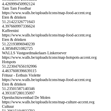
4.426999450992124
Tam Tam Foodbar
https://www.walls.be/uploads/icons/map-food-accent.svg
Eten & drinken
51.21422326771643
4.397660997336624
Kaffeenini
https://www.walls.be/uploads/icons/map-food-accent.svg
Eten & drinken
51.22193896940239
4.38584921082725
WALLS Vastgoedmakelaars Linkeroever
https://www.walls.be/uploads/icons/map-hotspots-accent.svg
Hotspots
51.223047656192996
4.4637608396639115
Frituur - Eethuis Violette
https://www.walls.be/uploads/icons/map-food-accent.svg
Eten & drinken
51.23501587140346
4.393187280135097
Openluchtzwembad De Molen
https://www.walls.be/uploads/icons/map-culture-accent.svg
Cultuur
51.20615194832792