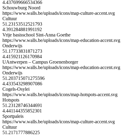
4.437699666534366
Schouwburg Noord
https://www.walls.be/uploads/icons/map-culture-accent.svg
Cultuur
51.23153512521793
4.391284881991192
Vrije basisschool Sint-Anna Goethe
https://www.walls.be/uploads/icons/map-education-accent.svg
Onderwijs
51.17733831871273
4.415921126170984
UAntwerpen – Campus Groenenborger
https://www.walls.be/uploads/icons/map-education-accent.svg
Onderwijs
51.203715071275596
4.433543298907086
Cogels-Osylei
https://www.walls.be/uploads/icons/map-hotspots-accent.svg
Hotspots
51.23128746344691
4.441144355852301
Sportpaleis
https://www.walls.be/uploads/icons/map-culture-accent.svg
Cultuur
51.2171777886225