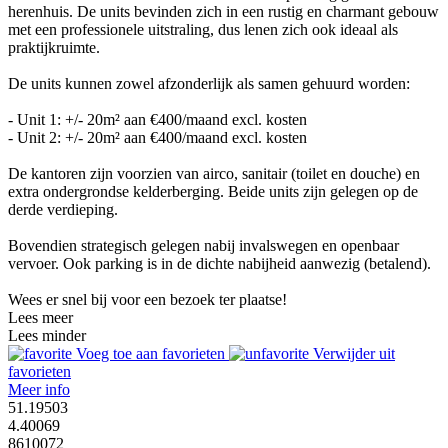
herenhuis. De units bevinden zich in een rustig en charmant gebouw
met een professionele uitstraling, dus lenen zich ook ideaal als
praktijkruimte.
De units kunnen zowel afzonderlijk als samen gehuurd worden:
- Unit 1: +/- 20m² aan €400/maand excl. kosten
- Unit 2: +/- 20m² aan €400/maand excl. kosten
De kantoren zijn voorzien van airco, sanitair (toilet en douche) en
extra ondergrondse kelderberging. Beide units zijn gelegen op de
derde verdieping.
Bovendien strategisch gelegen nabij invalswegen en openbaar
vervoer. Ook parking is in de dichte nabijheid aanwezig (betalend).
Wees er snel bij voor een bezoek ter plaatse!
Lees meer
Lees minder
Voeg toe aan favorieten
Verwijder uit
favorieten
Meer info
51.19503
4.40069
8610072