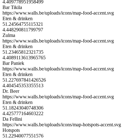
4.409778951958499
Bar Tikila
https://www.walls.be/uploads/icons/map-food-accent.svg
Eten & drinken
51.24564755115321
4.448290811799797
Zulma
https://www.walls.be/uploads/icons/map-food-accent.svg
Eten & drinken
51.23465812321735
4.4089113613965765
Bar Paniek
https://www.walls.be/uploads/icons/map-food-accent.svg
Eten & drinken
51.227697841426526
4.404545353355513
Dr. Beer
https://www.walls.be/uploads/icons/map-food-accent.svg
Eten & drinken
51.18243040748306
4.425777164603222
Da Fellini
https://www.walls.be/uploads/icons/map-hotspots-accent.svg
Hotspots
51.22940077551576