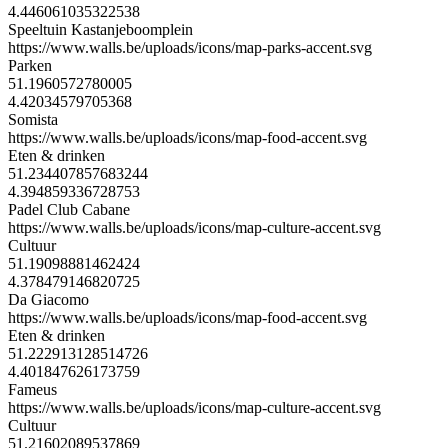
4.446061035322538
Speeltuin Kastanjeboomplein
https://www.walls.be/uploads/icons/map-parks-accent.svg
Parken
51.1960572780005
4.42034579705368
Somista
https://www.walls.be/uploads/icons/map-food-accent.svg
Eten & drinken
51.234407857683244
4.394859336728753
Padel Club Cabane
https://www.walls.be/uploads/icons/map-culture-accent.svg
Cultuur
51.19098881462424
4.378479146820725
Da Giacomo
https://www.walls.be/uploads/icons/map-food-accent.svg
Eten & drinken
51.222913128514726
4.401847626173759
Fameus
https://www.walls.be/uploads/icons/map-culture-accent.svg
Cultuur
51.21602089537869