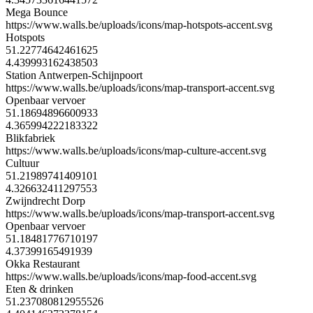
Mega Bounce
https://www.walls.be/uploads/icons/map-hotspots-accent.svg
Hotspots
51.22774642461625
4.439993162438503
Station Antwerpen-Schijnpoort
https://www.walls.be/uploads/icons/map-transport-accent.svg
Openbaar vervoer
51.18694896600933
4.365994222183322
Blikfabriek
https://www.walls.be/uploads/icons/map-culture-accent.svg
Cultuur
51.21989741409101
4.326632411297553
Zwijndrecht Dorp
https://www.walls.be/uploads/icons/map-transport-accent.svg
Openbaar vervoer
51.18481776710197
4.37399165491939
Okka Restaurant
https://www.walls.be/uploads/icons/map-food-accent.svg
Eten & drinken
51.237080812955526