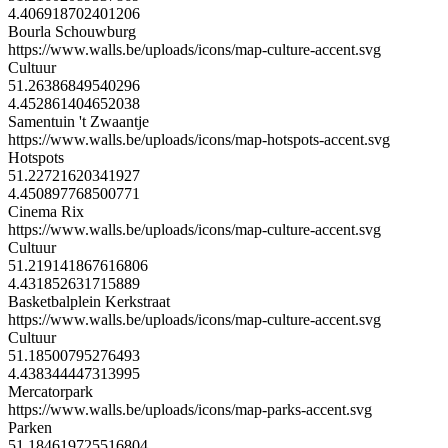
4.406918702401206
Bourla Schouwburg
https://www.walls.be/uploads/icons/map-culture-accent.svg
Cultuur
51.26386849540296
4.452861404652038
Samentuin 't Zwaantje
https://www.walls.be/uploads/icons/map-hotspots-accent.svg
Hotspots
51.22721620341927
4.450897768500771
Cinema Rix
https://www.walls.be/uploads/icons/map-culture-accent.svg
Cultuur
51.219141867616806
4.431852631715889
Basketbalplein Kerkstraat
https://www.walls.be/uploads/icons/map-culture-accent.svg
Cultuur
51.18500795276493
4.438344447313995
Mercatorpark
https://www.walls.be/uploads/icons/map-parks-accent.svg
Parken
51.184619725516804