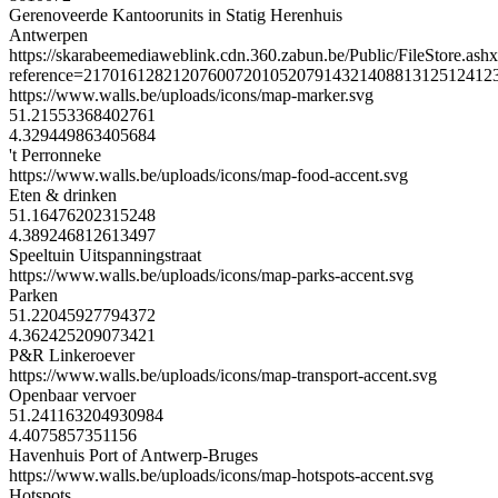
Gerenoveerde Kantoorunits in Statig Herenhuis
Antwerpen
https://skarabeemediaweblink.cdn.360.zabun.be/Public/FileStore.ash
reference=21701612821207600720105207914321408813125124123
https://www.walls.be/uploads/icons/map-marker.svg
51.21553368402761
4.329449863405684
't Perronneke
https://www.walls.be/uploads/icons/map-food-accent.svg
Eten & drinken
51.16476202315248
4.389246812613497
Speeltuin Uitspanningstraat
https://www.walls.be/uploads/icons/map-parks-accent.svg
Parken
51.22045927794372
4.362425209073421
P&R Linkeroever
https://www.walls.be/uploads/icons/map-transport-accent.svg
Openbaar vervoer
51.241163204930984
4.4075857351156
Havenhuis Port of Antwerp-Bruges
https://www.walls.be/uploads/icons/map-hotspots-accent.svg
Hotspots