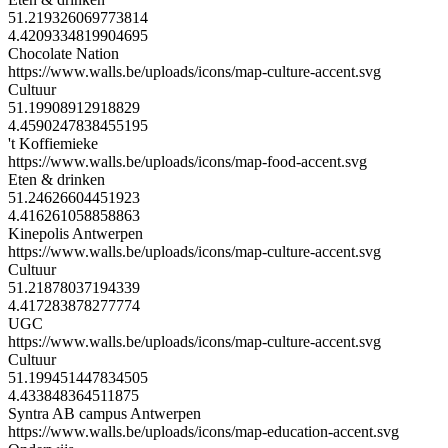
51.219326069773814
4.4209334819904695
Chocolate Nation
https://www.walls.be/uploads/icons/map-culture-accent.svg
Cultuur
51.19908912918829
4.4590247838455195
't Koffiemieke
https://www.walls.be/uploads/icons/map-food-accent.svg
Eten & drinken
51.24626604451923
4.416261058858863
Kinepolis Antwerpen
https://www.walls.be/uploads/icons/map-culture-accent.svg
Cultuur
51.21878037194339
4.417283878277774
UGC
https://www.walls.be/uploads/icons/map-culture-accent.svg
Cultuur
51.199451447834505
4.433848364511875
Syntra AB campus Antwerpen
https://www.walls.be/uploads/icons/map-education-accent.svg