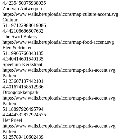
4.4235450375938035
Zoo van Antwerpen
https://www.walls.be/uploads/icons/map-culture-accent.svg
Cultuur
51.197122988619086
4.442106686507632
The Swirl Bakery
https://www.walls.be/uploads/icons/map-food-accent.svg
Eten & drinken
51.19965766343135
4.340414601540135
Speeltuin Kerkstraat
https://www.walls.be/uploads/icons/map-parks-accent.svg
Parken
51.23607137442101
4.401674158512986
Droogdokkenpark
https://www.walls.be/uploads/icons/map-parks-accent.svg
Parken
51.18897926495794
4.4444332877924575
Het Prieel
https://www.walls.be/uploads/icons/map-parks-accent.svg
Parken
51.25789410602439