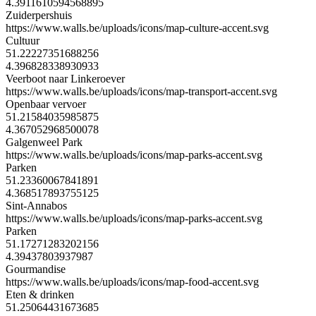
4.3911610594568895
Zuiderpershuis
https://www.walls.be/uploads/icons/map-culture-accent.svg
Cultuur
51.22227351688256
4.396828338930933
Veerboot naar Linkeroever
https://www.walls.be/uploads/icons/map-transport-accent.svg
Openbaar vervoer
51.21584035985875
4.367052968500078
Galgenweel Park
https://www.walls.be/uploads/icons/map-parks-accent.svg
Parken
51.23360067841891
4.368517893755125
Sint-Annabos
https://www.walls.be/uploads/icons/map-parks-accent.svg
Parken
51.17271283202156
4.39437803937987
Gourmandise
https://www.walls.be/uploads/icons/map-food-accent.svg
Eten & drinken
51.25064431673685