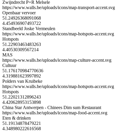
Zwijndrecht P+R Melsele
https://www.walls.be/uploads/icons/map-transport-accent.svg
Openbaar vervoer
51.24926368091068
4.454936907493722
Standbeeld Joske Vermeulen
https://www.walls.be/uploads/icons/map-hotspots-accent.svg
Hotspots
51.22903463483263
4.40530309567214
MAS
https://www.walls.be/uploads/icons/map-culture-accent.svg
Cultuur
51.176170984770636
4.319881623997892
Polders van Kruibeke
https://www.walls.be/uploads/icons/map-hotspots-accent.svg
Hotspots
51.22021312896243
4.420628953153898
China Star Antwerpen - Chinees Dim sum Restaurant
https://www.walls.be/uploads/icons/map-food-accent.svg
Eten & drinken
51.19134878479221
4.348980222616568