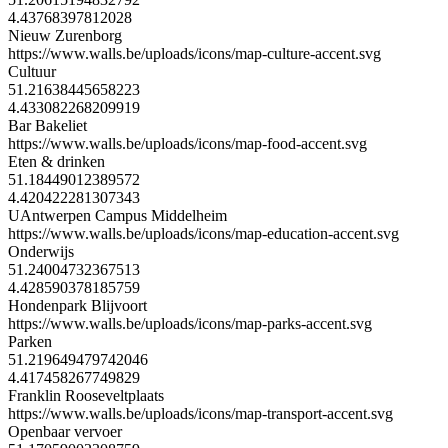
4.43768397812028
Nieuw Zurenborg
https://www.walls.be/uploads/icons/map-culture-accent.svg
Cultuur
51.21638445658223
4.433082268209919
Bar Bakeliet
https://www.walls.be/uploads/icons/map-food-accent.svg
Eten & drinken
51.18449012389572
4.420422281307343
UAntwerpen Campus Middelheim
https://www.walls.be/uploads/icons/map-education-accent.svg
Onderwijs
51.24004732367513
4.428590378185759
Hondenpark Blijvoort
https://www.walls.be/uploads/icons/map-parks-accent.svg
Parken
51.219649479742046
4.417458267749829
Franklin Rooseveltplaats
https://www.walls.be/uploads/icons/map-transport-accent.svg
Openbaar vervoer