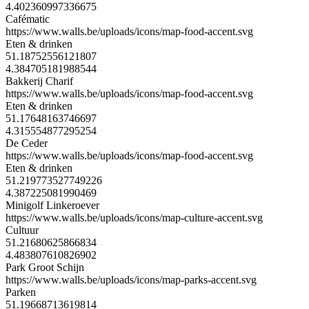
4.402360997336675
Cafématic
https://www.walls.be/uploads/icons/map-food-accent.svg
Eten & drinken
51.18752556121807
4.384705181988544
Bakkerij Charif
https://www.walls.be/uploads/icons/map-food-accent.svg
Eten & drinken
51.17648163746697
4.315554877295254
De Ceder
https://www.walls.be/uploads/icons/map-food-accent.svg
Eten & drinken
51.219773527749226
4.387225081990469
Minigolf Linkeroever
https://www.walls.be/uploads/icons/map-culture-accent.svg
Cultuur
51.21680625866834
4.483807610826902
Park Groot Schijn
https://www.walls.be/uploads/icons/map-parks-accent.svg
Parken
51.19668713619814