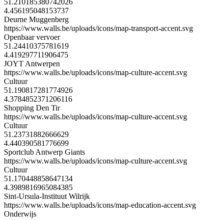
51.210185380742026
4.456195048153737
Deurne Muggenberg
https://www.walls.be/uploads/icons/map-transport-accent.svg
Openbaar vervoer
51.24410375781619
4.419297711906475
JOYT Antwerpen
https://www.walls.be/uploads/icons/map-culture-accent.svg
Cultuur
51.190817281774926
4.3784852371206116
Shopping Den Tir
https://www.walls.be/uploads/icons/map-culture-accent.svg
Cultuur
51.23731882666629
4.440390581776699
Sportclub Antwerp Giants
https://www.walls.be/uploads/icons/map-culture-accent.svg
Cultuur
51.170448858647134
4.3989816965084385
Sint-Ursula-Instituut Wilrijk
https://www.walls.be/uploads/icons/map-education-accent.svg
Onderwijs