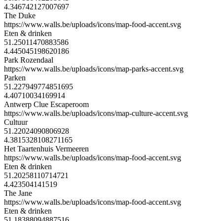
4.346742127007697
The Duke
https://www.walls.be/uploads/icons/map-food-accent.svg
Eten & drinken
51.25011470883586
4.445045198620186
Park Rozendaal
https://www.walls.be/uploads/icons/map-parks-accent.svg
Parken
51.227949774851695
4.40710034169914
Antwerp Clue Escaperoom
https://www.walls.be/uploads/icons/map-culture-accent.svg
Cultuur
51.22024090806928
4.3815328108271165
Het Taartenhuis Vermeeren
https://www.walls.be/uploads/icons/map-food-accent.svg
Eten & drinken
51.20258110714721
4.423504141519
The Jane
https://www.walls.be/uploads/icons/map-food-accent.svg
Eten & drinken
51.18388094887516